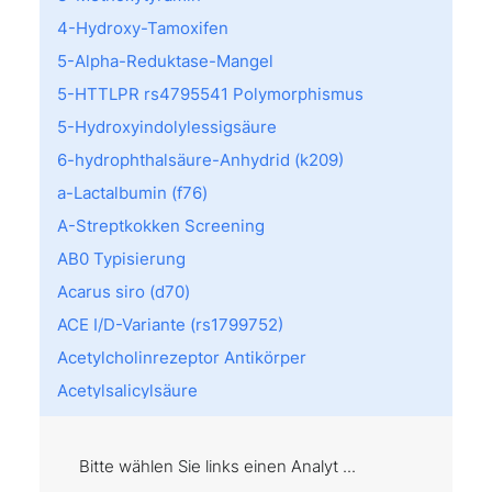
4-Hydroxy-Tamoxifen
5-Alpha-Reduktase-Mangel
5-HTTLPR rs4795541 Polymorphismus
5-Hydroxyindolylessigsäure
6-hydrophthalsäure-Anhydrid (k209)
a-Lactalbumin (f76)
A-Streptkokken Screening
AB0 Typisierung
Acarus siro (d70)
ACE I/D-Variante (rs1799752)
Acetylcholinrezeptor Antikörper
Acetylsalicylsäure
Achromatopsie
Acremonium kiliense (m202)
Bitte wählen Sie links einen Analyt ...
Act d 8: PR10 (f430)