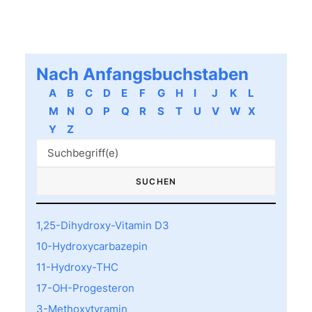
Nach Anfangsbuchstaben
A
B
C
D
E
F
G
H
I
J
K
L
M
N
O
P
Q
R
S
T
U
V
W
X
Y
Z
1,25-Dihydroxy-Vitamin D3
10-Hydroxycarbazepin
11-Hydroxy-THC
17-OH-Progesteron
3-Methoxytyramin