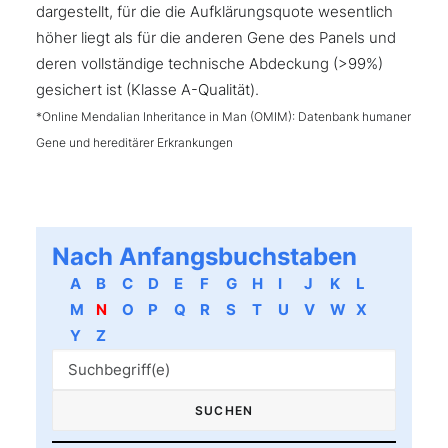
dargestellt, für die die Aufklärungsquote wesentlich
höher liegt als für die anderen Gene des Panels und
deren vollständige technische Abdeckung (>99%)
gesichert ist (Klasse A-Qualität).
*Online Mendalian Inheritance in Man (OMIM): Datenbank humaner
Gene und hereditärer Erkrankungen
Nach Anfangsbuchstaben
A
B
C
D
E
F
G
H
I
J
K
L
M
N
O
P
Q
R
S
T
U
V
W
X
Y
Z