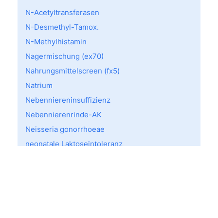
N-Acetyltransferasen
N-Desmethyl-Tamox.
N-Methylhistamin
Nagermischung (ex70)
Nahrungsmittelscreen (fx5)
Natrium
Nebenniereninsuffizienz
Nebennierenrinde-AK
Neisseria gonorrhoeae
neonatale Laktoseintoleranz
Neonatale Spastik -epileptische
Enzephalopathie
Neopterin
Nephroblastom/ Wilms-Tumor
Nephrolithiasis