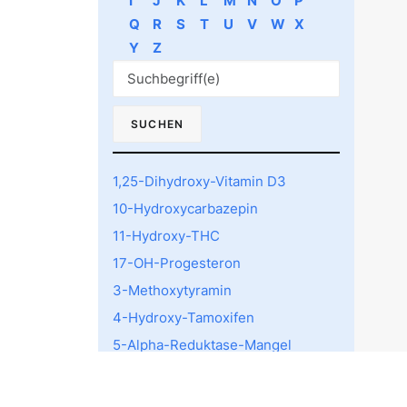
I
J
K
L
M
N
O
P
Q
R
S
T
U
V
W
X
Y
Z
1,25-Dihydroxy-Vitamin D3
10-Hydroxycarbazepin
11-Hydroxy-THC
17-OH-Progesteron
3-Methoxytyramin
4-Hydroxy-Tamoxifen
5-Alpha-Reduktase-Mangel
5-HTTLPR rs4795541
Polymorphismus