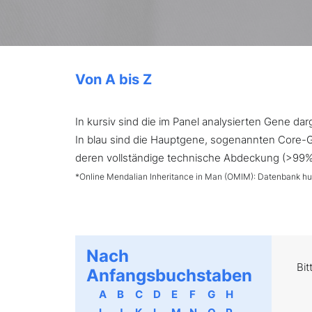
Von A bis Z
In kursiv sind die im Panel analysierten Gene d
In blau sind die Hauptgene, sogenannten Core-Ge
deren vollständige technische Abdeckung (>99%) 
*Online Mendalian Inheritance in Man (OMIM): Datenbank h
Nach
Bit
Anfangsbuchstaben
A
B
C
D
E
F
G
H