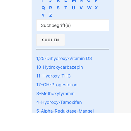
I
J
K
L
M
N
O
P
Q
R
S
T
U
V
W
X
Y
Z
1,25-Dihydroxy-Vitamin D3
10-Hydroxycarbazepin
11-Hydroxy-THC
17-OH-Progesteron
3-Methoxytyramin
4-Hydroxy-Tamoxifen
5-Alpha-Reduktase-Mangel
5-HTTLPR rs4795541
Polymorphismus