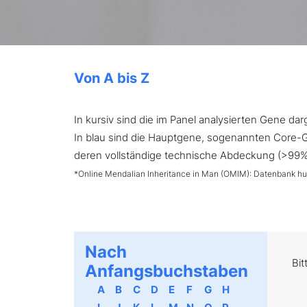
Von A bis Z
In kursiv sind die im Panel analysierten Gene d
In blau sind die Hauptgene, sogenannten Core-Ge
deren vollständige technische Abdeckung (>99%) 
*Online Mendalian Inheritance in Man (OMIM): Datenbank h
Nach
Bit
Anfangsbuchstaben
A
B
C
D
E
F
G
H