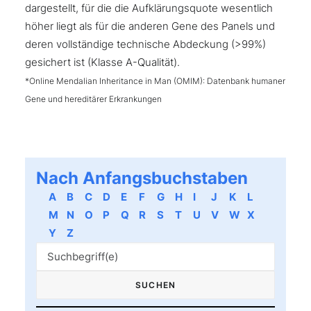
dargestellt, für die die Aufklärungsquote wesentlich
höher liegt als für die anderen Gene des Panels und
deren vollständige technische Abdeckung (>99%)
gesichert ist (Klasse A-Qualität).
*Online Mendalian Inheritance in Man (OMIM): Datenbank humaner
Gene und hereditärer Erkrankungen
Nach Anfangsbuchstaben
A
B
C
D
E
F
G
H
I
J
K
L
M
N
O
P
Q
R
S
T
U
V
W
X
Y
Z