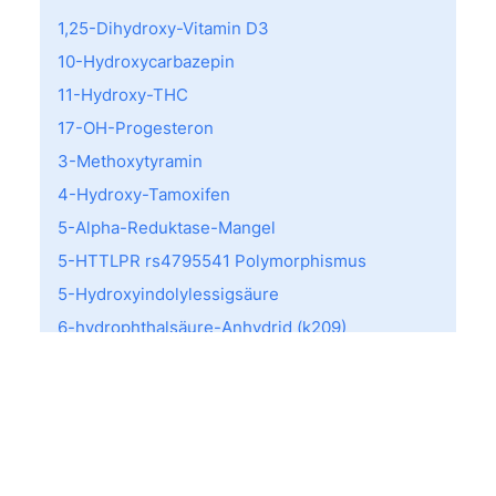
1,25-Dihydroxy-Vitamin D3
10-Hydroxycarbazepin
11-Hydroxy-THC
17-OH-Progesteron
3-Methoxytyramin
4-Hydroxy-Tamoxifen
5-Alpha-Reduktase-Mangel
5-HTTLPR rs4795541 Polymorphismus
5-Hydroxyindolylessigsäure
6-hydrophthalsäure-Anhydrid (k209)
a-Lactalbumin (f76)
A-Streptkokken Screening
AB0 Typisierung
Acarus siro (d70)
ACE I/D-Variante (rs1799752)