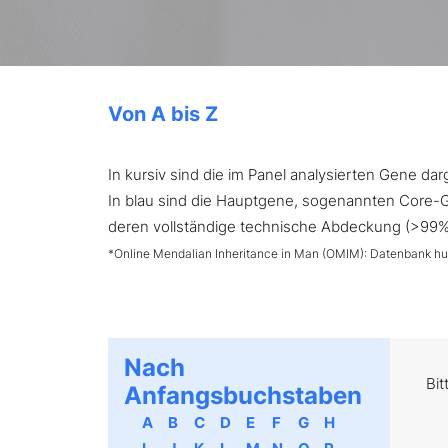
Von A bis Z
In kursiv sind die im Panel analysierten Gene d
In blau sind die Hauptgene, sogenannten Core-Ge
deren vollständige technische Abdeckung (>99%) 
*Online Mendalian Inheritance in Man (OMIM): Datenbank h
Nach
Bit
Anfangsbuchstaben
A
B
C
D
E
F
G
H