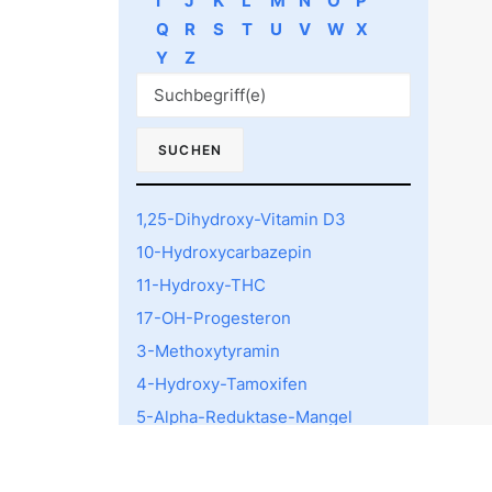
I
J
K
L
M
N
O
P
Q
R
S
T
U
V
W
X
Y
Z
1,25-Dihydroxy-Vitamin D3
10-Hydroxycarbazepin
11-Hydroxy-THC
17-OH-Progesteron
3-Methoxytyramin
4-Hydroxy-Tamoxifen
5-Alpha-Reduktase-Mangel
5-HTTLPR rs4795541
Polymorphismus