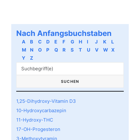
Nach Anfangsbuchstaben
A
B
C
D
E
F
G
H
I
J
K
L
M
N
O
P
Q
R
S
T
U
V
W
X
Y
Z
1,25-Dihydroxy-Vitamin D3
10-Hydroxycarbazepin
11-Hydroxy-THC
17-OH-Progesteron
3-Methoxytyramin