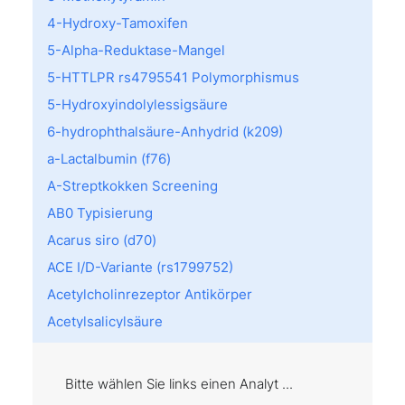
4-Hydroxy-Tamoxifen
5-Alpha-Reduktase-Mangel
5-HTTLPR rs4795541 Polymorphismus
5-Hydroxyindolylessigsäure
6-hydrophthalsäure-Anhydrid (k209)
a-Lactalbumin (f76)
A-Streptkokken Screening
AB0 Typisierung
Acarus siro (d70)
ACE I/D-Variante (rs1799752)
Acetylcholinrezeptor Antikörper
Acetylsalicylsäure
Achromatopsie
Acremonium kiliense (m202)
Bitte wählen Sie links einen Analyt ...
Act d 8: PR10 (f430)