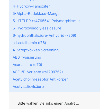
4-Hydroxy-Tamoxifen
5-Alpha-Reduktase-Mangel
5-HTTLPR rs4795541 Polymorphismus
5-Hydroxyindolylessigsäure
6-hydrophthalsäure-Anhydrid (k209)
a-Lactalbumin (f76)
A-Streptkokken Screening
AB0 Typisierung
Acarus siro (d70)
ACE I/D-Variante (rs1799752)
Acetylcholinrezeptor Antikörper
Acetylsalicylsäure
Achromatopsie
Acremonium kiliense (m202)
Bitte wählen Sie links einen Analyt ...
Act d 8: PR10 (f430)