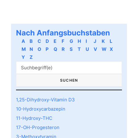
Nach Anfangsbuchstaben
A
B
C
D
E
F
G
H
I
J
K
L
M
N
O
P
Q
R
S
T
U
V
W
X
Y
Z
1,25-Dihydroxy-Vitamin D3
10-Hydroxycarbazepin
11-Hydroxy-THC
17-OH-Progesteron
3-Methoxytyramin