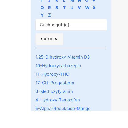
I
J
K
L
M
N
O
P
Q
R
S
T
U
V
W
X
Y
Z
1,25-Dihydroxy-Vitamin D3
10-Hydroxycarbazepin
11-Hydroxy-THC
17-OH-Progesteron
3-Methoxytyramin
4-Hydroxy-Tamoxifen
5-Alpha-Reduktase-Mangel
5-HTTLPR rs4795541
Polymorphismus