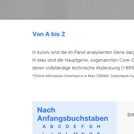
Von A bis Z
In kursiv sind die im Panel analysierten Gene d
In blau sind die Hauptgene, sogenannten Core-Ge
deren vollständige technische Abdeckung (>99%) 
*Online Mendalian Inheritance in Man (OMIM): Datenbank h
Nach
Bit
Anfangsbuchstaben
A
B
C
D
E
F
G
H