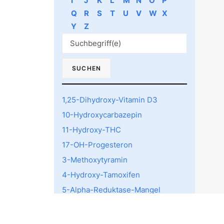
I
J
K
L
M
N
O
P
Q
R
S
T
U
V
W
X
Y
Z
1,25-Dihydroxy-Vitamin D3
10-Hydroxycarbazepin
11-Hydroxy-THC
17-OH-Progesteron
3-Methoxytyramin
4-Hydroxy-Tamoxifen
5-Alpha-Reduktase-Mangel
5-HTTLPR rs4795541
Polymorphismus