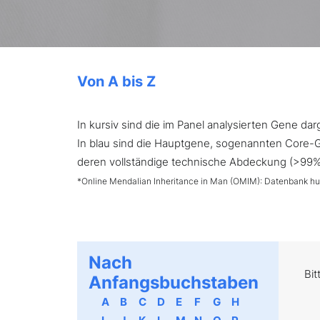
Von A bis Z
In kursiv sind die im Panel analysierten Gene d
In blau sind die Hauptgene, sogenannten Core-Ge
deren vollständige technische Abdeckung (>99%) 
*Online Mendalian Inheritance in Man (OMIM): Datenbank h
Nach
Bit
Anfangsbuchstaben
A
B
C
D
E
F
G
H