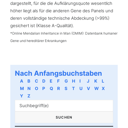
dargestellt, für die die Aufklärungsquote wesentlich
höher liegt als für die anderen Gene des Panels und
deren vollständige technische Abdeckung (>99%)
gesichert ist (Klasse A-Qualität).
*Online Mendalian Inheritance in Man (OMIM): Datenbank humaner
Gene und hereditärer Erkrankungen
Nach Anfangsbuchstaben
A
B
C
D
E
F
G
H
I
J
K
L
M
N
O
P
Q
R
S
T
U
V
W
X
Y
Z