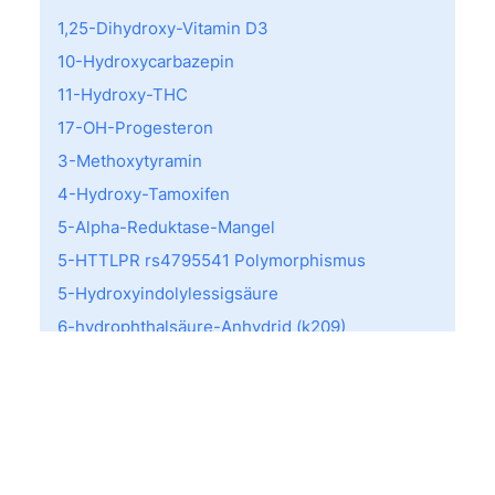
1,25-Dihydroxy-Vitamin D3
10-Hydroxycarbazepin
11-Hydroxy-THC
17-OH-Progesteron
3-Methoxytyramin
4-Hydroxy-Tamoxifen
5-Alpha-Reduktase-Mangel
5-HTTLPR rs4795541 Polymorphismus
5-Hydroxyindolylessigsäure
6-hydrophthalsäure-Anhydrid (k209)
a-Lactalbumin (f76)
A-Streptkokken Screening
AB0 Typisierung
Acarus siro (d70)
ACE I/D-Variante (rs1799752)