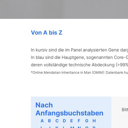
Von A bis Z
In kursiv sind die im Panel analysierten Gene d
In blau sind die Hauptgene, sogenannten Core-Ge
deren vollständige technische Abdeckung (>99%) 
*Online Mendalian Inheritance in Man (OMIM): Datenbank h
Nach
Bit
Anfangsbuchstaben
A
B
C
D
E
F
G
H