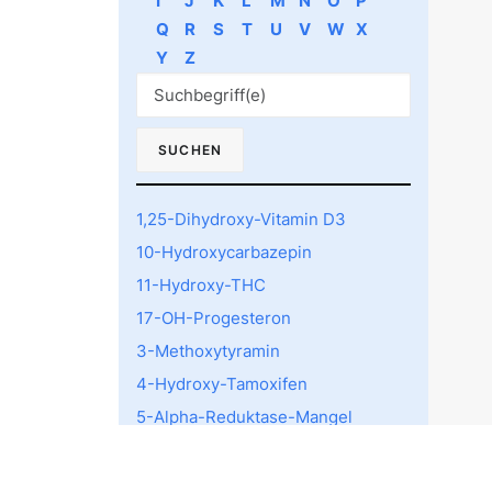
I
J
K
L
M
N
O
P
Q
R
S
T
U
V
W
X
Y
Z
1,25-Dihydroxy-Vitamin D3
10-Hydroxycarbazepin
11-Hydroxy-THC
17-OH-Progesteron
3-Methoxytyramin
4-Hydroxy-Tamoxifen
5-Alpha-Reduktase-Mangel
5-HTTLPR rs4795541
Polymorphismus