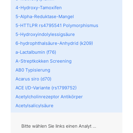
4-Hydroxy-Tamoxifen
5-Alpha-Reduktase-Mangel
5-HTTLPR rs4795541 Polymorphismus
5-Hydroxyindolylessigsäure
6-hydrophthalsäure-Anhydrid (k209)
a-Lactalbumin (f76)
A-Streptkokken Screening
AB0 Typisierung
Acarus siro (d70)
ACE I/D-Variante (rs1799752)
Acetylcholinrezeptor Antikörper
Acetylsalicylsäure
Achromatopsie
Acremonium kiliense (m202)
Bitte wählen Sie links einen Analyt ...
Act d 8: PR10 (f430)