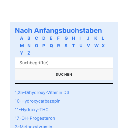
Nach Anfangsbuchstaben
A
B
C
D
E
F
G
H
I
J
K
L
M
N
O
P
Q
R
S
T
U
V
W
X
Y
Z
1,25-Dihydroxy-Vitamin D3
10-Hydroxycarbazepin
11-Hydroxy-THC
17-OH-Progesteron
3-Methoxytyramin