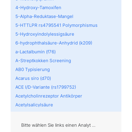
4-Hydroxy-Tamoxifen
5-Alpha-Reduktase-Mangel
5-HTTLPR rs4795541 Polymorphismus
5-Hydroxyindolylessigsäure
6-hydrophthalsäure-Anhydrid (k209)
a-Lactalbumin (f76)
A-Streptkokken Screening
AB0 Typisierung
Acarus siro (d70)
ACE I/D-Variante (rs1799752)
Acetylcholinrezeptor Antikörper
Acetylsalicylsäure
Achromatopsie
Acremonium kiliense (m202)
Bitte wählen Sie links einen Analyt ...
Act d 8: PR10 (f430)