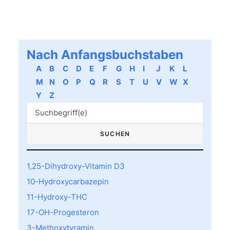
Nach Anfangsbuchstaben
A
B
C
D
E
F
G
H
I
J
K
L
M
N
O
P
Q
R
S
T
U
V
W
X
Y
Z
1,25-Dihydroxy-Vitamin D3
10-Hydroxycarbazepin
11-Hydroxy-THC
17-OH-Progesteron
3-Methoxytyramin