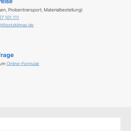
reise
n, Probentransport, Materialbestellung)
27 101 111
t@zotzklimas.de
frage
zum
Online-Formular