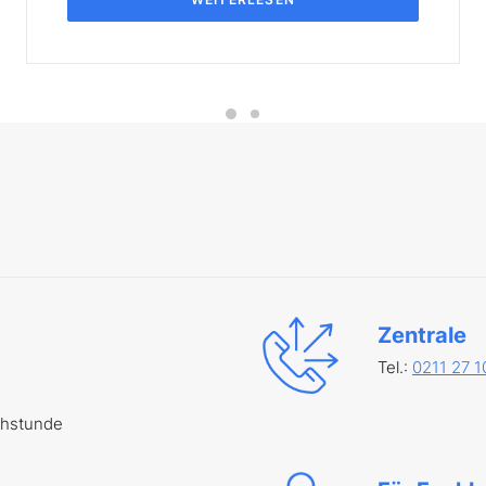
Zentrale
Tel.:
0211 27 1
chstunde