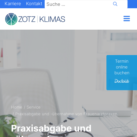
Karriere
Kontakt
Termin
online
buchen
Home
Service
Praxisabgabe und -übernahme von Frauenarztpraxen
Praxisabgabe und