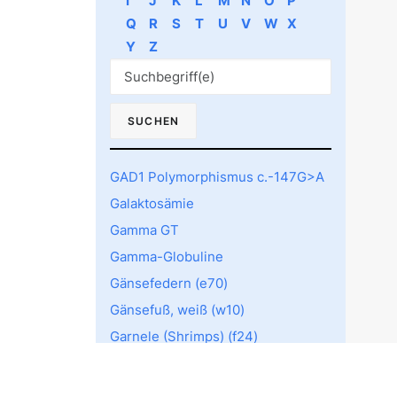
I
J
K
L
M
N
O
P
Q
R
S
T
U
V
W
X
Y
Z
GAD1 Polymorphismus c.-147G>A
Galaktosämie
Gamma GT
Gamma-Globuline
Gänsefedern (e70)
Gänsefuß, weiß (w10)
Garnele (Shrimps) (f24)
Garnele Pen a1 Tro. (f351)
Gastrointestinaler Stromatumor