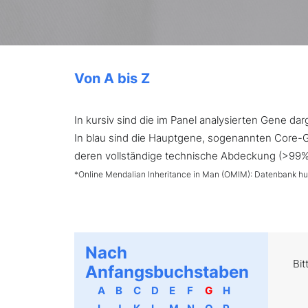
Von A bis Z
In kursiv sind die im Panel analysierten Gene d
In blau sind die Hauptgene, sogenannten Core-Ge
deren vollständige technische Abdeckung (>99%) 
*Online Mendalian Inheritance in Man (OMIM): Datenbank h
Nach
Bit
Anfangsbuchstaben
A
B
C
D
E
F
G
H