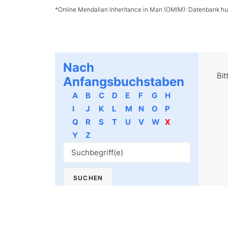
*Online Mendalian Inheritance in Man (OMIM): Datenbank h
Nach
Bit
Anfangsbuchstaben
A
B
C
D
E
F
G
H
I
J
K
L
M
N
O
P
Q
R
S
T
U
V
W
X
Y
Z
Xylol-Metablite