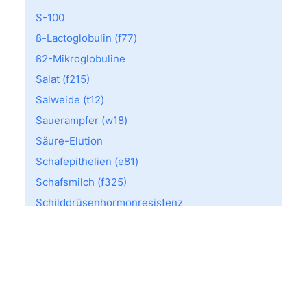
S-100
ß-Lactoglobulin (f77)
ß2-Mikroglobuline
Salat (f215)
Salweide (t12)
Sauerampfer (w18)
Säure-Elution
Schafepithelien (e81)
Schafsmilch (f325)
Schilddrüsenhormonresistenz
Schilf (Reet) (g7)
Schimmelkäse (f82)
Schimmelpilzmischung 1 (mx1)
Schlaganfall oder Schlaganfall-ähnliche
Episoden