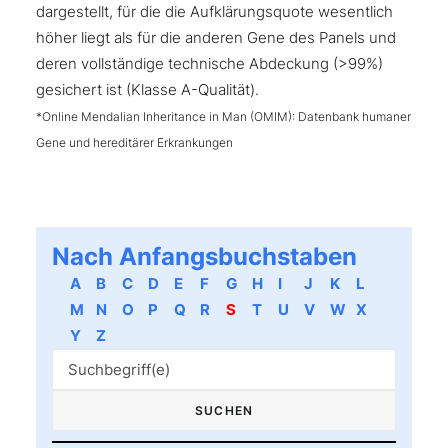
dargestellt, für die die Aufklärungsquote wesentlich
höher liegt als für die anderen Gene des Panels und
deren vollständige technische Abdeckung (>99%)
gesichert ist (Klasse A-Qualität).
*Online Mendalian Inheritance in Man (OMIM): Datenbank humaner
Gene und hereditärer Erkrankungen
Nach Anfangsbuchstaben
A
B
C
D
E
F
G
H
I
J
K
L
M
N
O
P
Q
R
S
T
U
V
W
X
Y
Z