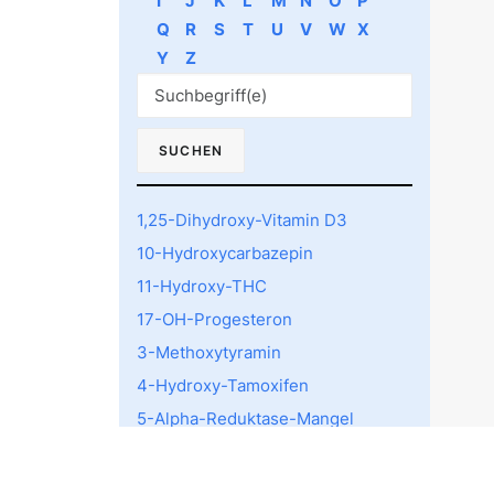
I
J
K
L
M
N
O
P
Q
R
S
T
U
V
W
X
Y
Z
1,25-Dihydroxy-Vitamin D3
10-Hydroxycarbazepin
11-Hydroxy-THC
17-OH-Progesteron
3-Methoxytyramin
4-Hydroxy-Tamoxifen
5-Alpha-Reduktase-Mangel
5-HTTLPR rs4795541
Polymorphismus