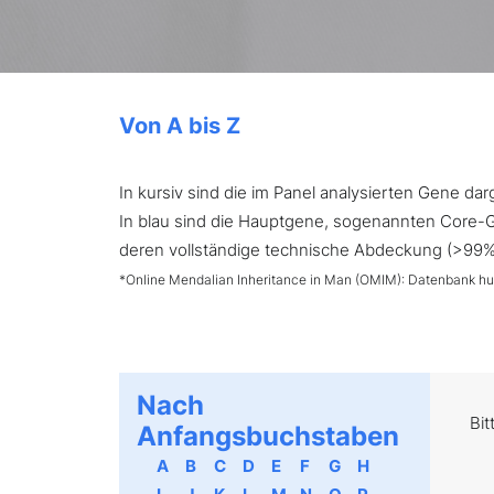
Von A bis Z
In kursiv sind die im Panel analysierten Gene d
In blau sind die Hauptgene, sogenannten Core-Ge
deren vollständige technische Abdeckung (>99%) 
*Online Mendalian Inheritance in Man (OMIM): Datenbank h
Nach
Bit
Anfangsbuchstaben
A
B
C
D
E
F
G
H