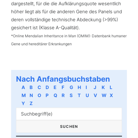
dargestellt, für die die Aufklärungsquote wesentlich
höher liegt als für die anderen Gene des Panels und
deren vollständige technische Abdeckung (>99%)
gesichert ist (Klasse A-Qualität).
*Online Mendalian Inheritance in Man (OMIM): Datenbank humaner
Gene und hereditärer Erkrankungen
Nach Anfangsbuchstaben
A
B
C
D
E
F
G
H
I
J
K
L
M
N
O
P
Q
R
S
T
U
V
W
X
Y
Z