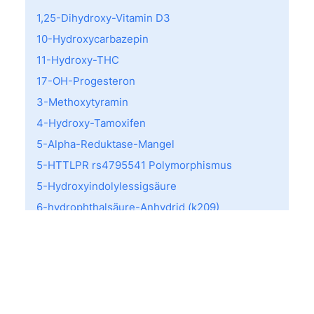
1,25-Dihydroxy-Vitamin D3
10-Hydroxycarbazepin
11-Hydroxy-THC
17-OH-Progesteron
3-Methoxytyramin
4-Hydroxy-Tamoxifen
5-Alpha-Reduktase-Mangel
5-HTTLPR rs4795541 Polymorphismus
5-Hydroxyindolylessigsäure
6-hydrophthalsäure-Anhydrid (k209)
a-Lactalbumin (f76)
A-Streptkokken Screening
AB0 Typisierung
Acarus siro (d70)
ACE I/D-Variante (rs1799752)