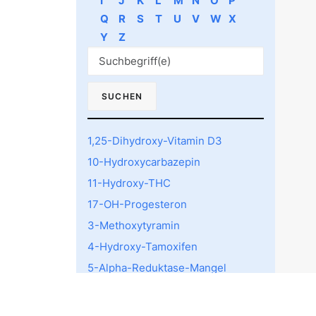
I
J
K
L
M
N
O
P
Q
R
S
T
U
V
W
X
Y
Z
1,25-Dihydroxy-Vitamin D3
10-Hydroxycarbazepin
11-Hydroxy-THC
17-OH-Progesteron
3-Methoxytyramin
4-Hydroxy-Tamoxifen
5-Alpha-Reduktase-Mangel
5-HTTLPR rs4795541
Polymorphismus