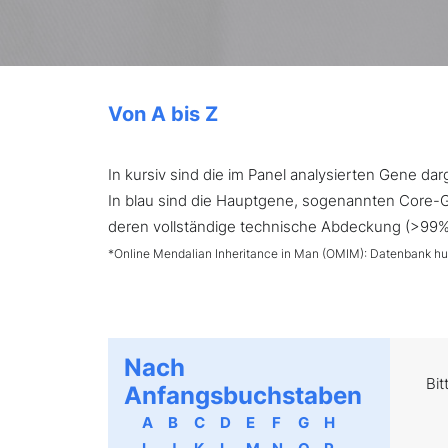
Von A bis Z
In kursiv sind die im Panel analysierten Gene d
In blau sind die Hauptgene, sogenannten Core-Ge
deren vollständige technische Abdeckung (>99%) 
*Online Mendalian Inheritance in Man (OMIM): Datenbank h
Nach
Bit
Anfangsbuchstaben
A
B
C
D
E
F
G
H