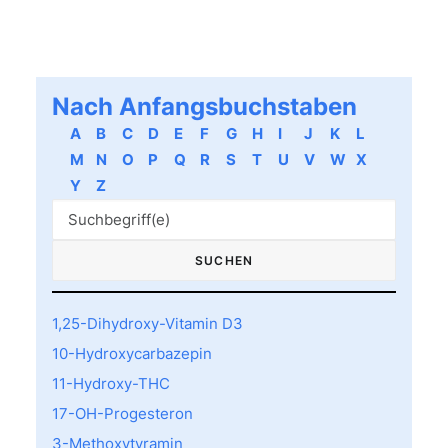
Nach Anfangsbuchstaben
A
B
C
D
E
F
G
H
I
J
K
L
M
N
O
P
Q
R
S
T
U
V
W
X
Y
Z
1,25-Dihydroxy-Vitamin D3
10-Hydroxycarbazepin
11-Hydroxy-THC
17-OH-Progesteron
3-Methoxytyramin