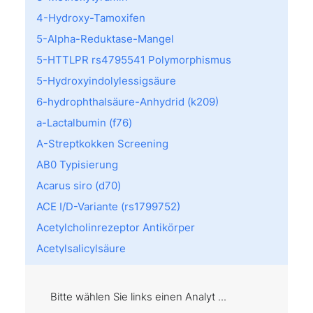
4-Hydroxy-Tamoxifen
5-Alpha-Reduktase-Mangel
5-HTTLPR rs4795541 Polymorphismus
5-Hydroxyindolylessigsäure
6-hydrophthalsäure-Anhydrid (k209)
a-Lactalbumin (f76)
A-Streptkokken Screening
AB0 Typisierung
Acarus siro (d70)
ACE I/D-Variante (rs1799752)
Acetylcholinrezeptor Antikörper
Acetylsalicylsäure
Achromatopsie
Acremonium kiliense (m202)
Bitte wählen Sie links einen Analyt ...
Act d 8: PR10 (f430)