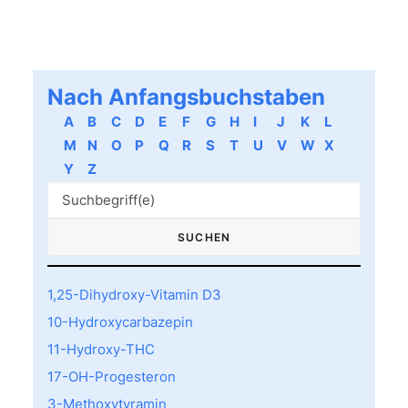
Nach Anfangsbuchstaben
A
B
C
D
E
F
G
H
I
J
K
L
M
N
O
P
Q
R
S
T
U
V
W
X
Y
Z
1,25-Dihydroxy-Vitamin D3
10-Hydroxycarbazepin
11-Hydroxy-THC
17-OH-Progesteron
3-Methoxytyramin