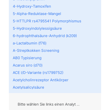
4-Hydroxy-Tamoxifen
5-Alpha-Reduktase-Mangel
5-HTTLPR rs4795541 Polymorphismus
5-Hydroxyindolylessigsäure
6-hydrophthalsäure-Anhydrid (k209)
a-Lactalbumin (f76)
A-Streptkokken Screening
AB0 Typisierung
Acarus siro (d70)
ACE I/D-Variante (rs1799752)
Acetylcholinrezeptor Antikörper
Acetylsalicylsäure
Achromatopsie
Acremonium kiliense (m202)
Bitte wählen Sie links einen Analyt ...
Act d 8: PR10 (f430)