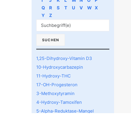
I
J
K
L
M
N
O
P
Q
R
S
T
U
V
W
X
Y
Z
1,25-Dihydroxy-Vitamin D3
10-Hydroxycarbazepin
11-Hydroxy-THC
17-OH-Progesteron
3-Methoxytyramin
4-Hydroxy-Tamoxifen
5-Alpha-Reduktase-Mangel
5-HTTLPR rs4795541
Polymorphismus