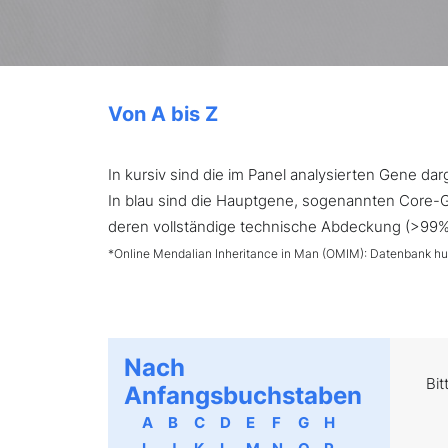
Von A bis Z
In kursiv sind die im Panel analysierten Gene d
In blau sind die Hauptgene, sogenannten Core-Ge
deren vollständige technische Abdeckung (>99%) 
*Online Mendalian Inheritance in Man (OMIM): Datenbank h
Nach
Bit
Anfangsbuchstaben
A
B
C
D
E
F
G
H