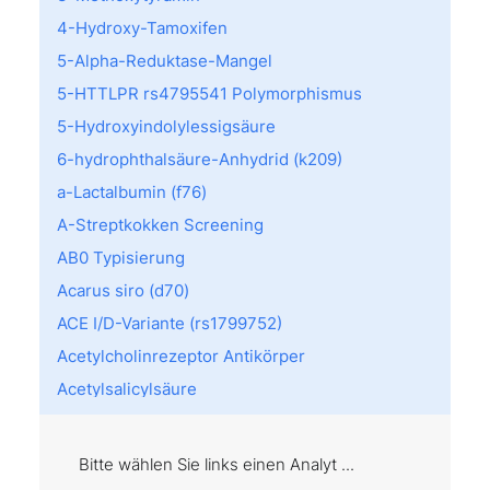
4-Hydroxy-Tamoxifen
5-Alpha-Reduktase-Mangel
5-HTTLPR rs4795541 Polymorphismus
5-Hydroxyindolylessigsäure
6-hydrophthalsäure-Anhydrid (k209)
a-Lactalbumin (f76)
A-Streptkokken Screening
AB0 Typisierung
Acarus siro (d70)
ACE I/D-Variante (rs1799752)
Acetylcholinrezeptor Antikörper
Acetylsalicylsäure
Achromatopsie
Acremonium kiliense (m202)
Bitte wählen Sie links einen Analyt ...
Act d 8: PR10 (f430)