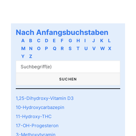
Nach Anfangsbuchstaben
A
B
C
D
E
F
G
H
I
J
K
L
M
N
O
P
Q
R
S
T
U
V
W
X
Y
Z
1,25-Dihydroxy-Vitamin D3
10-Hydroxycarbazepin
11-Hydroxy-THC
17-OH-Progesteron
3-Methoxytyramin