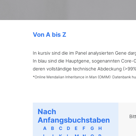
Von A bis Z
In kursiv sind die im Panel analysierten Gene d
In blau sind die Hauptgene, sogenannten Core-Ge
deren vollständige technische Abdeckung (>99%) 
*Online Mendalian Inheritance in Man (OMIM): Datenbank h
Nach
Bit
Anfangsbuchstaben
A
B
C
D
E
F
G
H