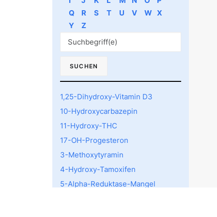
I
J
K
L
M
N
O
P
Q
R
S
T
U
V
W
X
Y
Z
1,25-Dihydroxy-Vitamin D3
10-Hydroxycarbazepin
11-Hydroxy-THC
17-OH-Progesteron
3-Methoxytyramin
4-Hydroxy-Tamoxifen
5-Alpha-Reduktase-Mangel
5-HTTLPR rs4795541
Polymorphismus