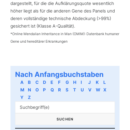
dargestellt, für die die Aufklärungsquote wesentlich
höher liegt als für die anderen Gene des Panels und
deren vollständige technische Abdeckung (>99%)
gesichert ist (Klasse A-Qualität).
*Online Mendalian Inheritance in Man (OMIM): Datenbank humaner
Gene und hereditärer Erkrankungen
Nach Anfangsbuchstaben
A
B
C
D
E
F
G
H
I
J
K
L
M
N
O
P
Q
R
S
T
U
V
W
X
Y
Z