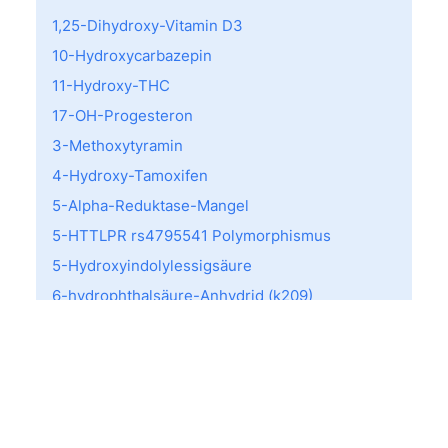
1,25-Dihydroxy-Vitamin D3
10-Hydroxycarbazepin
11-Hydroxy-THC
17-OH-Progesteron
3-Methoxytyramin
4-Hydroxy-Tamoxifen
5-Alpha-Reduktase-Mangel
5-HTTLPR rs4795541 Polymorphismus
5-Hydroxyindolylessigsäure
6-hydrophthalsäure-Anhydrid (k209)
a-Lactalbumin (f76)
A-Streptkokken Screening
AB0 Typisierung
Acarus siro (d70)
ACE I/D-Variante (rs1799752)