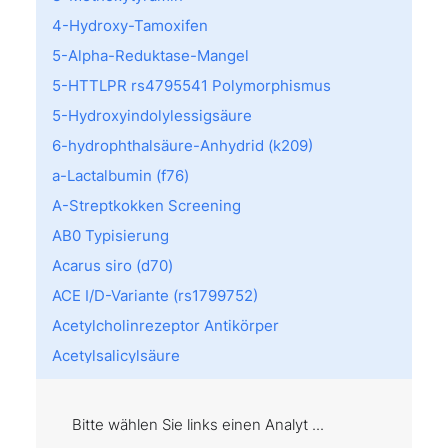
4-Hydroxy-Tamoxifen
5-Alpha-Reduktase-Mangel
5-HTTLPR rs4795541 Polymorphismus
5-Hydroxyindolylessigsäure
6-hydrophthalsäure-Anhydrid (k209)
a-Lactalbumin (f76)
A-Streptkokken Screening
AB0 Typisierung
Acarus siro (d70)
ACE I/D-Variante (rs1799752)
Acetylcholinrezeptor Antikörper
Acetylsalicylsäure
Achromatopsie
Acremonium kiliense (m202)
Bitte wählen Sie links einen Analyt ...
Act d 8: PR10 (f430)