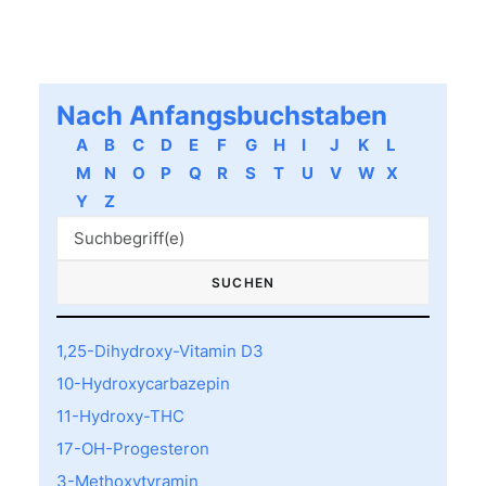
Nach Anfangsbuchstaben
A
B
C
D
E
F
G
H
I
J
K
L
M
N
O
P
Q
R
S
T
U
V
W
X
Y
Z
1,25-Dihydroxy-Vitamin D3
10-Hydroxycarbazepin
11-Hydroxy-THC
17-OH-Progesteron
3-Methoxytyramin