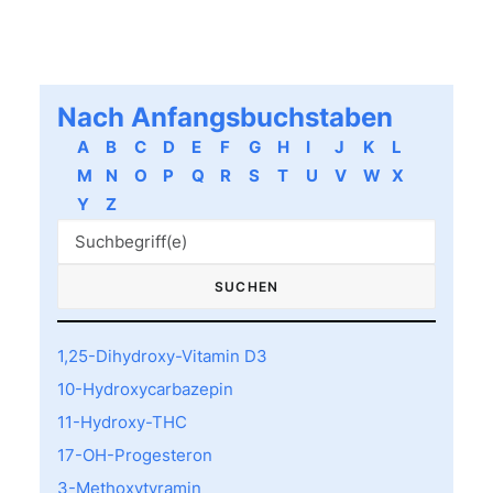
Nach Anfangsbuchstaben
A
B
C
D
E
F
G
H
I
J
K
L
M
N
O
P
Q
R
S
T
U
V
W
X
Y
Z
1,25-Dihydroxy-Vitamin D3
10-Hydroxycarbazepin
11-Hydroxy-THC
17-OH-Progesteron
3-Methoxytyramin