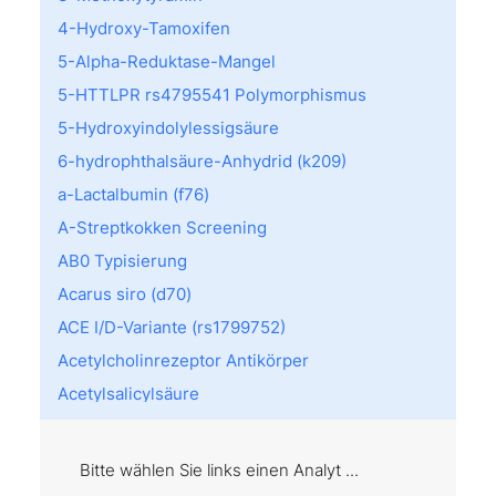
4-Hydroxy-Tamoxifen
5-Alpha-Reduktase-Mangel
5-HTTLPR rs4795541 Polymorphismus
5-Hydroxyindolylessigsäure
6-hydrophthalsäure-Anhydrid (k209)
a-Lactalbumin (f76)
A-Streptkokken Screening
AB0 Typisierung
Acarus siro (d70)
ACE I/D-Variante (rs1799752)
Acetylcholinrezeptor Antikörper
Acetylsalicylsäure
Achromatopsie
Acremonium kiliense (m202)
Bitte wählen Sie links einen Analyt ...
Act d 8: PR10 (f430)