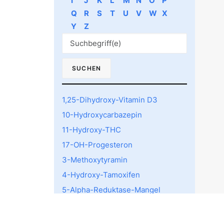
I
J
K
L
M
N
O
P
Q
R
S
T
U
V
W
X
Y
Z
1,25-Dihydroxy-Vitamin D3
10-Hydroxycarbazepin
11-Hydroxy-THC
17-OH-Progesteron
3-Methoxytyramin
4-Hydroxy-Tamoxifen
5-Alpha-Reduktase-Mangel
5-HTTLPR rs4795541
Polymorphismus