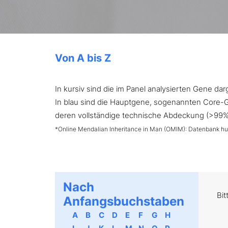
Von A bis Z
In kursiv sind die im Panel analysierten Gene d
In blau sind die Hauptgene, sogenannten Core-Ge
deren vollständige technische Abdeckung (>99%) 
*Online Mendalian Inheritance in Man (OMIM): Datenbank h
Nach
Bit
Anfangsbuchstaben
A
B
C
D
E
F
G
H