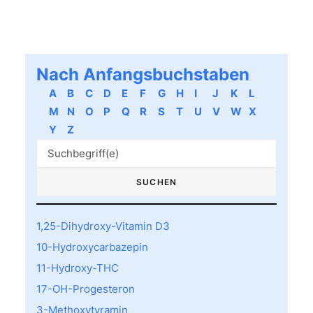
Nach Anfangsbuchstaben
A
B
C
D
E
F
G
H
I
J
K
L
M
N
O
P
Q
R
S
T
U
V
W
X
Y
Z
1,25-Dihydroxy-Vitamin D3
10-Hydroxycarbazepin
11-Hydroxy-THC
17-OH-Progesteron
3-Methoxytyramin