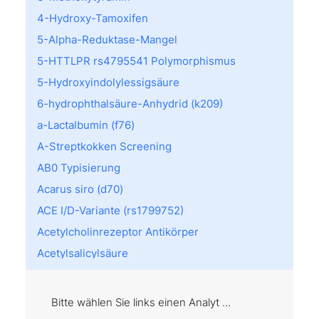
4-Hydroxy-Tamoxifen
5-Alpha-Reduktase-Mangel
5-HTTLPR rs4795541 Polymorphismus
5-Hydroxyindolylessigsäure
6-hydrophthalsäure-Anhydrid (k209)
a-Lactalbumin (f76)
A-Streptkokken Screening
AB0 Typisierung
Acarus siro (d70)
ACE I/D-Variante (rs1799752)
Acetylcholinrezeptor Antikörper
Acetylsalicylsäure
Achromatopsie
Acremonium kiliense (m202)
Bitte wählen Sie links einen Analyt ...
Act d 8: PR10 (f430)