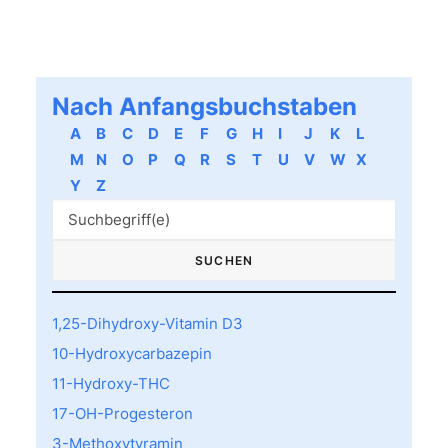
Nach Anfangsbuchstaben
A
B
C
D
E
F
G
H
I
J
K
L
M
N
O
P
Q
R
S
T
U
V
W
X
Y
Z
1,25-Dihydroxy-Vitamin D3
10-Hydroxycarbazepin
11-Hydroxy-THC
17-OH-Progesteron
3-Methoxytyramin