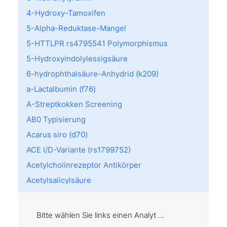
4-Hydroxy-Tamoxifen
5-Alpha-Reduktase-Mangel
5-HTTLPR rs4795541 Polymorphismus
5-Hydroxyindolylessigsäure
6-hydrophthalsäure-Anhydrid (k209)
a-Lactalbumin (f76)
A-Streptkokken Screening
AB0 Typisierung
Acarus siro (d70)
ACE I/D-Variante (rs1799752)
Acetylcholinrezeptor Antikörper
Acetylsalicylsäure
Achromatopsie
Acremonium kiliense (m202)
Bitte wählen Sie links einen Analyt ...
Act d 8: PR10 (f430)