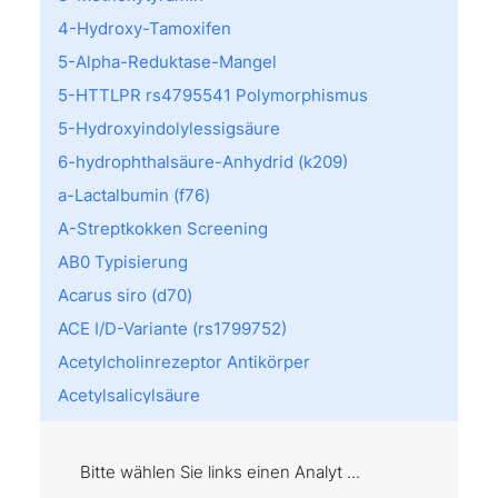
4-Hydroxy-Tamoxifen
5-Alpha-Reduktase-Mangel
5-HTTLPR rs4795541 Polymorphismus
5-Hydroxyindolylessigsäure
6-hydrophthalsäure-Anhydrid (k209)
a-Lactalbumin (f76)
A-Streptkokken Screening
AB0 Typisierung
Acarus siro (d70)
ACE I/D-Variante (rs1799752)
Acetylcholinrezeptor Antikörper
Acetylsalicylsäure
Achromatopsie
Acremonium kiliense (m202)
Bitte wählen Sie links einen Analyt ...
Act d 8: PR10 (f430)