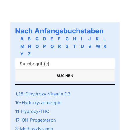
Nach Anfangsbuchstaben
A
B
C
D
E
F
G
H
I
J
K
L
M
N
O
P
Q
R
S
T
U
V
W
X
Y
Z
1,25-Dihydroxy-Vitamin D3
10-Hydroxycarbazepin
11-Hydroxy-THC
17-OH-Progesteron
3-Methoxytyramin