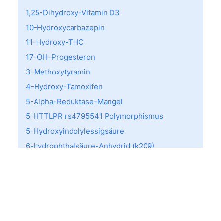
1,25-Dihydroxy-Vitamin D3
10-Hydroxycarbazepin
11-Hydroxy-THC
17-OH-Progesteron
3-Methoxytyramin
4-Hydroxy-Tamoxifen
5-Alpha-Reduktase-Mangel
5-HTTLPR rs4795541 Polymorphismus
5-Hydroxyindolylessigsäure
6-hydrophthalsäure-Anhydrid (k209)
a-Lactalbumin (f76)
A-Streptkokken Screening
AB0 Typisierung
Acarus siro (d70)
ACE I/D-Variante (rs1799752)