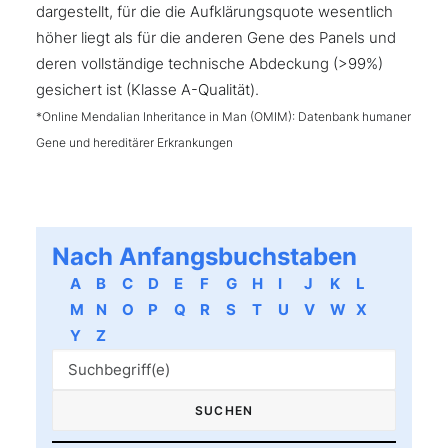
dargestellt, für die die Aufklärungsquote wesentlich
höher liegt als für die anderen Gene des Panels und
deren vollständige technische Abdeckung (>99%)
gesichert ist (Klasse A-Qualität).
*Online Mendalian Inheritance in Man (OMIM): Datenbank humaner
Gene und hereditärer Erkrankungen
Nach Anfangsbuchstaben
A
B
C
D
E
F
G
H
I
J
K
L
M
N
O
P
Q
R
S
T
U
V
W
X
Y
Z