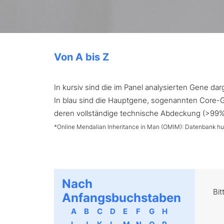
Von A bis Z
In kursiv sind die im Panel analysierten Gene d
In blau sind die Hauptgene, sogenannten Core-Ge
deren vollständige technische Abdeckung (>99%) 
*Online Mendalian Inheritance in Man (OMIM): Datenbank h
Nach
Bit
Anfangsbuchstaben
A
B
C
D
E
F
G
H