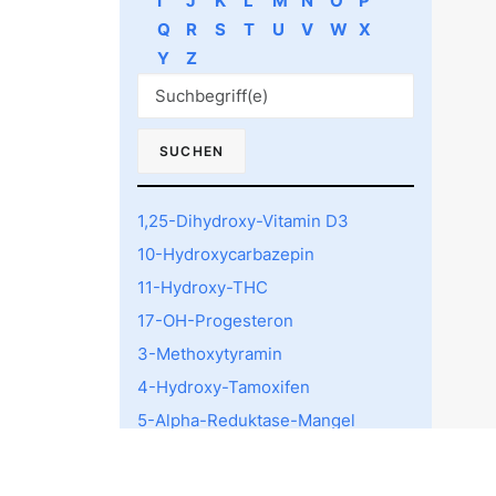
I
J
K
L
M
N
O
P
Q
R
S
T
U
V
W
X
Y
Z
1,25-Dihydroxy-Vitamin D3
10-Hydroxycarbazepin
11-Hydroxy-THC
17-OH-Progesteron
3-Methoxytyramin
4-Hydroxy-Tamoxifen
5-Alpha-Reduktase-Mangel
5-HTTLPR rs4795541
Polymorphismus