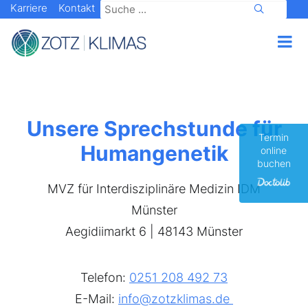
Karriere
Kontakt
Unsere Sprechstunde für
Termin
Humangenetik
online
buchen
MVZ für Interdisziplinäre Medizin IDM
Münster
Aegidiimarkt 6 | 48143 Münster
Telefon:
0251 208 492 73
E-Mail:
info@zotzklimas.de